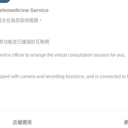
emedicine Service
服主任為您安排服務。
收音功能並已連接好互聯網
vice officer to arrange the virtual consultation session for you.
ped with camera and recording functions, and is connected to t
店舖選項